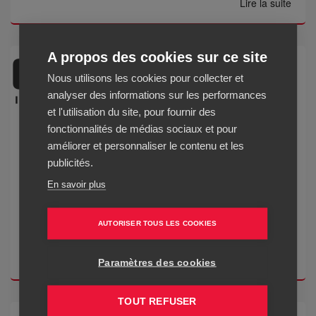
Lire la suite
A propos des cookies sur ce site
Nous utilisons les cookies pour collecter et
analyser des informations sur les performances
et l'utilisation du site, pour fournir des
Chine informations - Actualité économique
fonctionnalités de médias sociaux et pour
améliorer et personnaliser le contenu et les
publicités.
Avec la newsletter Chine informations Actualité
économique, recevez toute l'info business en Chine à partir
En savoir plus
d'une revue de presse française, chinoise et internationale :
entreprises françaises en Chine, entreprises & industries
AUTORISER TOUS LES COOKIES
chinoises, échang...
Lire la suite
Paramètres des cookies
TOUT REFUSER