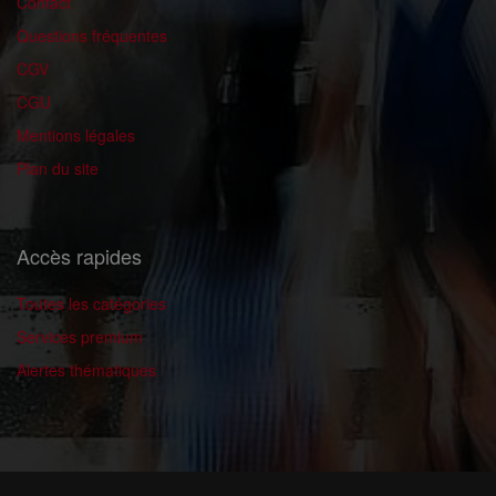
Contact
Questions fréquentes
CGV
CGU
Mentions légales
Plan du site
Accès rapides
Toutes les catégories
Services premium
Alertes thématiques