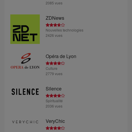
2085 vues
ZDNews
Nouvelles technologies
2426 vues
Opéra de Lyon
Culture
2779 vues
Silence
Spiritualité
2036 vues
VeryChic