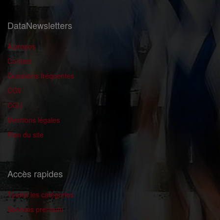
DataNewsletters
A propos
Contact
Questions fréquentes
CGV
CGU
Mentions légales
Plan du site
Accès rapides
Toutes les catégories
Services premium