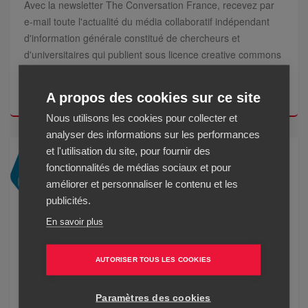
Avec la newsletter The Conversation France, recevez par
e-mail toute l'actualité du média collaboratif indépendant
d'information générale constitué de chercheurs et
d'universitaires qui publient sous licence creative commons
: articles, dossiers...
Lire la suite
A propos des cookies sur ce site
Nous utilisons les cookies pour collecter et
analyser des informations sur les performances
et l'utilisation du site, pour fournir des
fonctionnalités de médias sociaux et pour
améliorer et personnaliser le contenu et les
publicités.
En savoir plus
Mission laïque française
AUTORISER TOUS LES COOKIES
Avec la newsletter Mission laïque française, recevez par e-
mail toute l'actualité du réseau créé en 1902 qui a pour
Paramètres des cookies