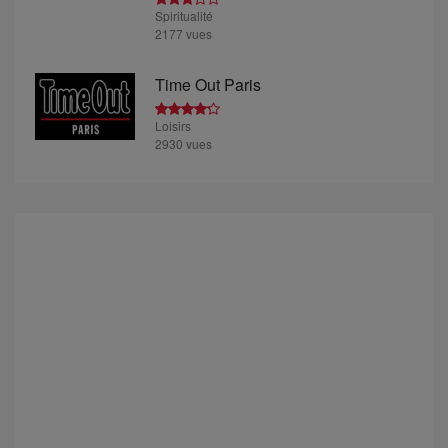
Spiritualité
2177 vues
Time Out Paris
Loisirs
2930 vues