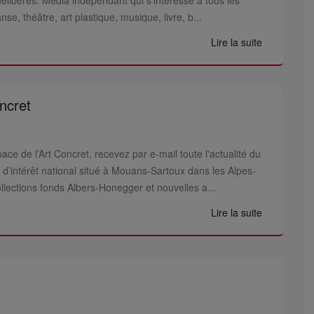
 délibérés. Média indépendant qui s'intéresse à tous les
se, théâtre, art plastique, musique, livre, b...
Lire la suite
ncret
ace de l’Art Concret, recevez par e-mail toute l'actualité du
 d’intérêt national situé à Mouans-Sartoux dans les Alpes-
ollections fonds Albers-Honegger et nouvelles a...
Lire la suite