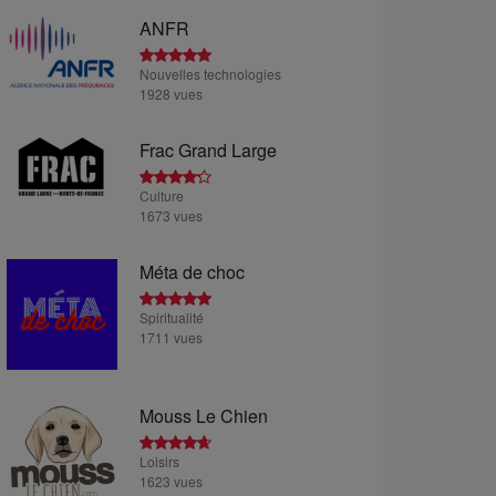
ANFR
Nouvelles technologies
1928 vues
Frac Grand Large
Culture
1673 vues
Méta de choc
Spiritualité
1711 vues
Mouss Le Chien
Loisirs
1623 vues