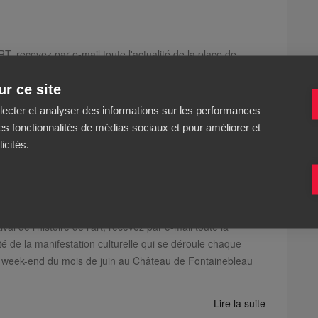
, recevez par e-mail toute l'actualité de la place de
 vente d'œuvres d’art originales en direct des ateliers
r ce site
uvres au catalogue, nouveaux artistes référencés, ventes...
llecter et analyser des informations sur les performances
Lire la suite
ir des fonctionnalités de médias sociaux et pour améliorer et
icités.
e de l'art
val de l'histoire de l'art, recevez par e-mail toute la
té de la manifestation culturelle qui se déroule chaque
 week-end du mois de juin au Château de Fontainebleau
Lire la suite