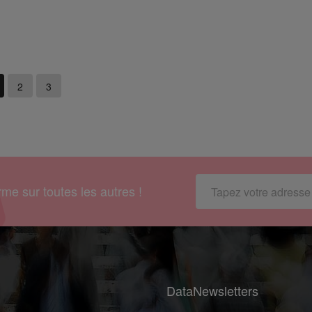
2
3
me sur toutes les autres !
DataNewsletters