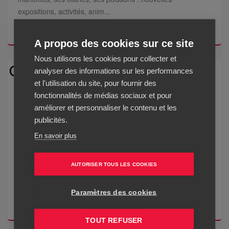
expositions, activités, anim...
Lire la suite
A propos des cookies sur ce site
Nous utilisons les cookies pour collecter et
analyser des informations sur les performances
et l'utilisation du site, pour fournir des
fonctionnalités de médias sociaux et pour
Fondation GoodPlanet
améliorer et personnaliser le contenu et les
publicités.
En savoir plus
Avec la newsletter Goodplanet, recevez par e-mail
l'actualité de la fondation reconnue d'utilité publique qui
œuvre pour la sensibilisation du public sur toutes les
AUTORISER TOUS LES COOKIES
questions liées à l'environnement. Elle vise à apporter des
points de repère sur...
Paramètres des cookies
Lire la suite
TOUT REFUSER