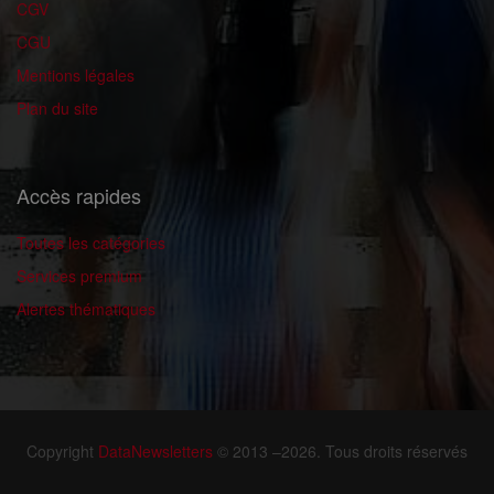
CGV
CGU
Mentions légales
Plan du site
Accès rapides
Toutes les catégories
Services premium
Alertes thématiques
Copyright
DataNewsletters
© 2013 –2026. Tous droits réservés