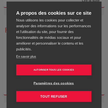
Lire la suite
A propos des cookies sur ce site
Nous utilisons les cookies pour collecter et
analyser des informations sur les performances
et l'utilisation du site, pour fournir des
fonctionnalités de médias sociaux et pour
Business O Féminin
améliorer et personnaliser le contenu et les
publicités.
Avec la newsletter Business O Féminin, recevez par e-mail
En savoir plus
toute l'actualité du média Business Féminin International :
interviews de femmes entrepreneures, start-up girls,
AUTORISER TOUS LES COOKIES
business leaders, carrière, développement personnel &
psychologie, healthy...
Paramètres des cookies
Lire la suite
TOUT REFUSER