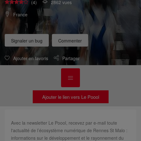
(4)
2862 vues
France
Signaler un bug
Commenter
Ajouter en favoris
Partager
Ajouter le lien vers Le Poool
Avec la newsletter Le Poool, recevez par e-mail toute
l'actualité de l’écosystème numérique de Rennes St Malo :
informations sur le développement et le rayonnement du