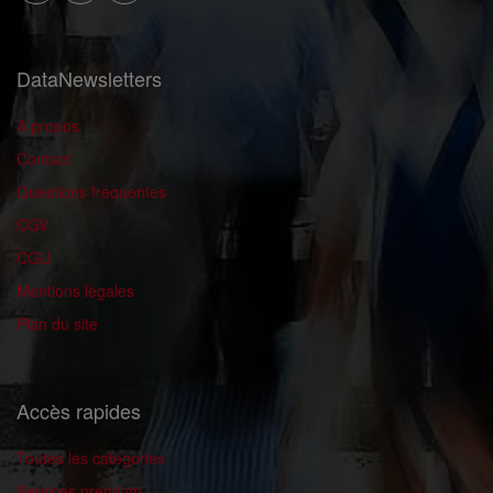
DataNewsletters
A propos
Contact
Questions fréquentes
CGV
CGU
Mentions légales
Plan du site
Accès rapides
Toutes les catégories
Services premium