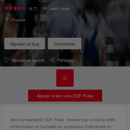
(4.7)
4461 vues
France
Signaler un bug
Commenter
Ajouter en favoris
Partager
Ajouter le lien vers EDF Pulse
Avec la newsletter EDF Pulse, recevez par e-mail la veille
d'information et l'actualité du producteur d'électricité en