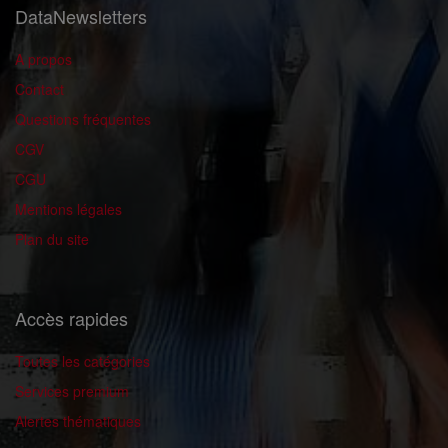
DataNewsletters
A propos
Contact
Questions fréquentes
CGV
CGU
Mentions légales
Plan du site
Accès rapides
Toutes les catégories
Services premium
Alertes thématiques