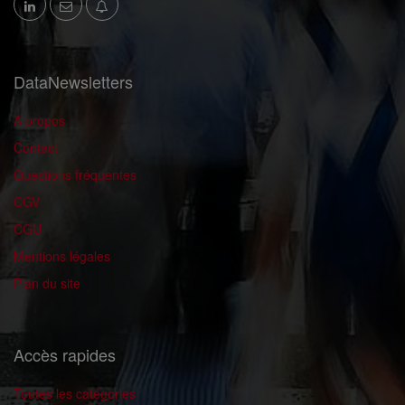
DataNewsletters
A propos
Contact
Questions fréquentes
CGV
CGU
Mentions légales
Plan du site
Accès rapides
Toutes les catégories