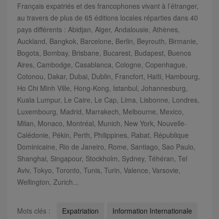
Français expatriés et des francophones vivant à l’étranger,
au travers de plus de 65 éditions locales réparties dans 40
pays différents : Abidjan, Alger, Andalousie, Athènes,
Auckland, Bangkok, Barcelone, Berlin, Beyrouth, Birmanie,
Bogota, Bombay, Brisbane, Bucarest, Budapest, Buenos
Aires, Cambodge, Casablanca, Cologne, Copenhague,
Cotonou, Dakar, Dubai, Dublin, Francfort, Haïti, Hambourg,
Ho Chi Minh Ville, Hong-Kong, Istanbul, Johannesburg,
Kuala Lumpur, Le Caire, Le Cap, Lima, Lisbonne, Londres,
Luxembourg, Madrid, Marrakech, Melbourne, Mexico,
Milan, Monaco, Montréal, Munich, New York, Nouvelle-
Calédonie, Pékin, Perth, Philippines, Rabat, République
Dominicaine, Rio de Janeiro, Rome, Santiago, Sao Paulo,
Shanghai, Singapour, Stockholm, Sydney, Téhéran, Tel
Aviv, Tokyo, Toronto, Tunis, Turin, Valence, Varsovie,
Wellington, Zurich...
Mots clés :
Expatriation
Information Internationale