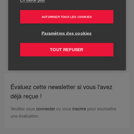
En savoir plus
AUTORISER TOUS LES COOKIES
Paramètres des cookies
TOUT REFUSER
Évaluez cette newsletter si vous l'avez
déjà reçue !
Veuillez vous
connecter
ou vous
inscrire
pour soumettre
une évaluation.