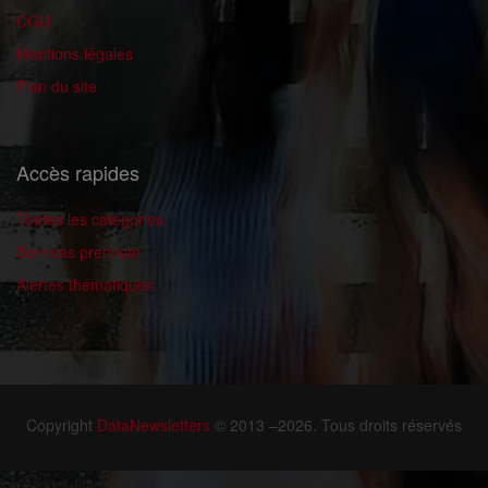
CGU
Mentions légales
Plan du site
Accès rapides
Toutes les catégories
Services premium
Alertes thématiques
Copyright
DataNewsletters
© 2013 –2026. Tous droits réservés
kw-widget-title