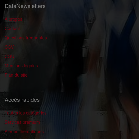
DataNewsletters
A propos
Contact
Questions fréquentes
CGV
CGU
Mentions légales
Plan du site
Accès rapides
Toutes les catégories
Services premium
Alertes thématiques