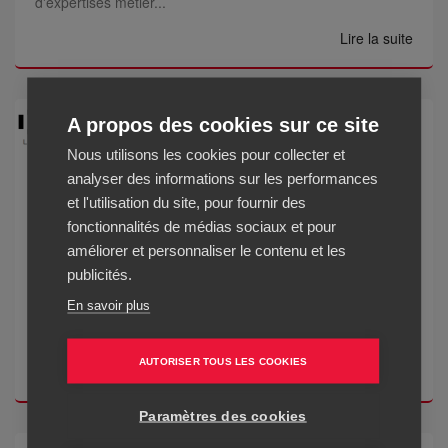
d'expertises métier...
Lire la suite
A propos des cookies sur ce site
Nous utilisons les cookies pour collecter et
Influenth
analyser des informations sur les performances
et l'utilisation du site, pour fournir des
fonctionnalités de médias sociaux et pour
Avec la newsletter Influenth, recevez par e-mail toute
améliorer et personnaliser le contenu et les
l'actualité du média spécialisé sur le marketing d'influence
publicités.
et les réseaux sociaux : influenceurs & ambassadeurs de
En savoir plus
marques, campagnes d'influence, conseils marketing,
astuces, tutoriels vi...
AUTORISER TOUS LES COOKIES
Lire la suite
Paramètres des cookies