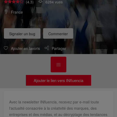
(4.3)
6284 vues
France
Signaler un bug
Commenter
Ajouter en favoris
Partager
Ajouter le lien vers INfluencia
Avec la newsletter INfluencia, recevez par e-mail toute
l'actualité consacrée à la créativité des marques, des
entreprises et des médias, et au décryptage des tendances