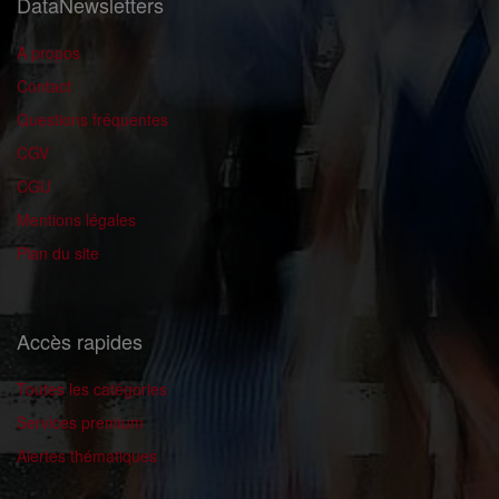
DataNewsletters
A propos
Contact
Questions fréquentes
CGV
CGU
Mentions légales
Plan du site
Accès rapides
Toutes les catégories
Services premium
Alertes thématiques