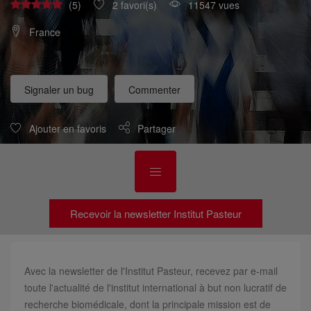
(5)
2 favori(s)
11547 vues
France
Signaler un bug
Commenter
Ajouter en favoris
Partager
Recevoir la newsletter Institut Pasteur
Avec la newsletter de l'Institut Pasteur, recevez par e-mail
toute l'actualité de l'institut international à but non lucratif de
recherche biomédicale, dont la principale mission est de